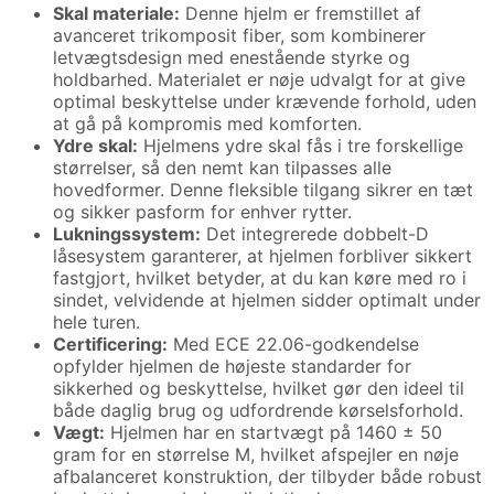
Skal materiale:
Denne hjelm er fremstillet af
avanceret trikomposit fiber, som kombinerer
letvægtsdesign med enestående styrke og
holdbarhed. Materialet er nøje udvalgt for at give
optimal beskyttelse under krævende forhold, uden
at gå på kompromis med komforten.
Ydre skal:
Hjelmens ydre skal fås i tre forskellige
størrelser, så den nemt kan tilpasses alle
hovedformer. Denne fleksible tilgang sikrer en tæt
og sikker pasform for enhver rytter.
Lukningssystem:
Det integrerede dobbelt-D
låsesystem garanterer, at hjelmen forbliver sikkert
fastgjort, hvilket betyder, at du kan køre med ro i
sindet, velvidende at hjelmen sidder optimalt under
hele turen.
Certificering:
Med ECE 22.06-godkendelse
opfylder hjelmen de højeste standarder for
sikkerhed og beskyttelse, hvilket gør den ideel til
både daglig brug og udfordrende kørselsforhold.
Vægt:
Hjelmen har en startvægt på 1460 ± 50
gram for en størrelse M, hvilket afspejler en nøje
afbalanceret konstruktion, der tilbyder både robust