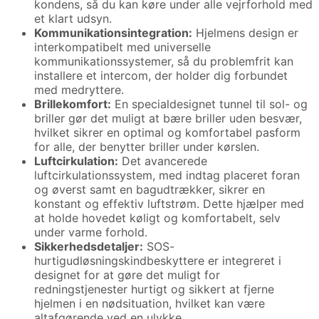
kondens, så du kan køre under alle vejrforhold med
et klart udsyn.
Kommunikationsintegration:
Hjelmens design er
interkompatibelt med universelle
kommunikationssystemer, så du problemfrit kan
installere et intercom, der holder dig forbundet
med medryttere.
Brillekomfort:
En specialdesignet tunnel til sol- og
briller gør det muligt at bære briller uden besvær,
hvilket sikrer en optimal og komfortabel pasform
for alle, der benytter briller under kørslen.
Luftcirkulation:
Det avancerede
luftcirkulationssystem, med indtag placeret foran
og øverst samt en bagudtrækker, sikrer en
konstant og effektiv luftstrøm. Dette hjælper med
at holde hovedet køligt og komfortabelt, selv
under varme forhold.
Sikkerhedsdetaljer:
SOS-
hurtigudløsningskindbeskyttere er integreret i
designet for at gøre det muligt for
redningstjenester hurtigt og sikkert at fjerne
hjelmen i en nødsituation, hvilket kan være
altafgørende ved en ulykke.