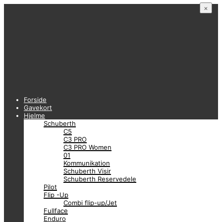
×
Forside
Gavekort
Hjelme
Schuberth
C5
C3 PRO
C3 PRO Women
01
Kommunikation
Schuberth Visir
Schuberth Reservedele
Pilot
Flip -Up
Combi flip-up/Jet
Fullface
Enduro