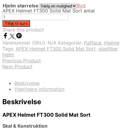
Hjelm størrelse
Ryd
APEX Helmet FT300 Solid Mat Sort antal
Tilføj til kurv
Share this product
Varenummer (SKU):
N/A
Kategorier:
Fullface
,
Hjelme
Tags:
APEX Helmet FT300 Solid Mat Sort
,
glasfiber
hjelm
Previous Product
Next Product
Beskrivelse
Yderligere information
Beskrivelse
APEX Helmet FT300 Solid Mat Sort
Skal & Konstruktion