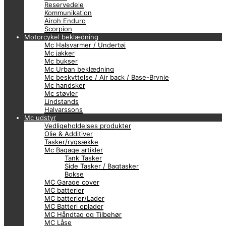
Reservedele
Kommunikation
Airoh Enduro
Scorpion
Motorcykel beklædning
Mc Halsvarmer / Undertøj
Mc jakker
Mc bukser
Mc Urban beklædning
Mc beskyttelse / Air back / Base-Brynje
Mc handsker
Mc støvler
Lindstands
Halvarssons
Mc udstyr
Vedligeholdelses produkter
Olie & Additiver
Tasker/rygsække
Mc Bagage artikler
Tank Tasker
Side Tasker / Bagtasker
Bokse
MC Garage cover
MC batterier
MC batterier/Lader
MC Batteri oplader
MC Håndtag og Tilbehør
MC Låse