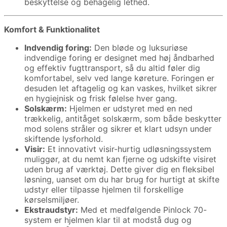
beskyttelse og behagelig lethed.
Komfort & Funktionalitet
Indvendig foring:
Den bløde og luksuriøse
indvendige foring er designet med høj åndbarhed
og effektiv fugttransport, så du altid føler dig
komfortabel, selv ved lange køreture. Foringen er
desuden let aftagelig og kan vaskes, hvilket sikrer
en hygiejnisk og frisk følelse hver gang.
Solskærm:
Hjelmen er udstyret med en ned
trækkelig, antitåget solskærm, som både beskytter
mod solens stråler og sikrer et klart udsyn under
skiftende lysforhold.
Visir:
Et innovativt visir-hurtig udløsningssystem
muliggør, at du nemt kan fjerne og udskifte visiret
uden brug af værktøj. Dette giver dig en fleksibel
løsning, uanset om du har brug for hurtigt at skifte
udstyr eller tilpasse hjelmen til forskellige
kørselsmiljøer.
Ekstraudstyr:
Med et medfølgende Pinlock 70-
system er hjelmen klar til at modstå dug og