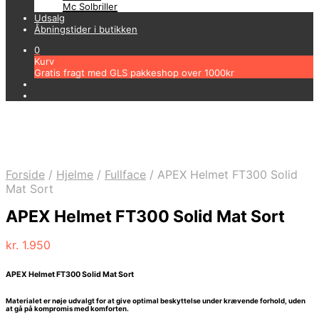
Mc Solbriller
Udsalg
Åbningstider i butikken
0
Kurv
Gratis fragt med GLS pakkeshop over 1000kr
Forside
/
Hjelme
/
Fullface
/
APEX Helmet FT300 Solid
Mat Sort
APEX Helmet FT300 Solid Mat Sort
kr.
1.950
APEX Helmet FT300 Solid Mat Sort
Materialet er nøje udvalgt for at give optimal beskyttelse under krævende forhold, uden
at gå på kompromis med komforten.