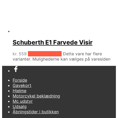
Schuberth E1 Farvede Visir
kr.
559
Vælg muligheder
Dette vare har flere
varianter. Mulighederne kan vælges på varesiden
Forside
Gavekort
Hjelme
Motorcykel beklædning
Mc udstyr
Udsalg
Åbningstider i butikken