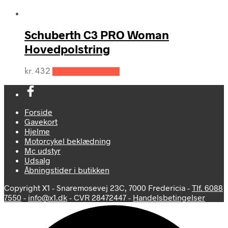
Schuberth C3 PRO Woman
Hovedpolstring
Dette
kr.
432
Vælg muligheder
vare
har
flere
varianter.
Forside
Mulighederne
Gavekort
kan
Hjelme
vælges
Motorcykel beklædning
på
Mc udstyr
varesiden
Udsalg
Åbningstider i butikken
Copyright X1 - Snaremosevej 23C, 7000 Fredericia -
Tlf. 6088
7550
-
info@x1.dk
- CVR 28472447 -
Handelsbetingelser