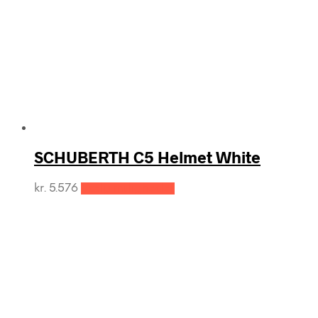
SCHUBERTH C5 Helmet White
Dette
kr.
5.576
Vælg muligheder
vare
har
flere
varianter.
Mulighederne
kan
vælges
på
varesiden