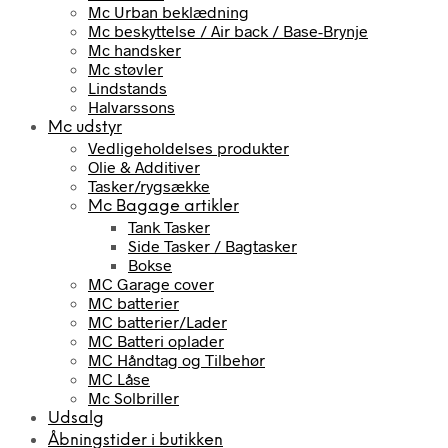
Mc Urban beklædning
Mc beskyttelse / Air back / Base-Brynje
Mc handsker
Mc støvler
Lindstands
Halvarssons
Mc udstyr
Vedligeholdelses produkter
Olie & Additiver
Tasker/rygsække
Mc Bagage artikler
Tank Tasker
Side Tasker / Bagtasker
Bokse
MC Garage cover
MC batterier
MC batterier/Lader
MC Batteri oplader
MC Håndtag og Tilbehør
MC Låse
Mc Solbriller
Udsalg
Åbningstider i butikken