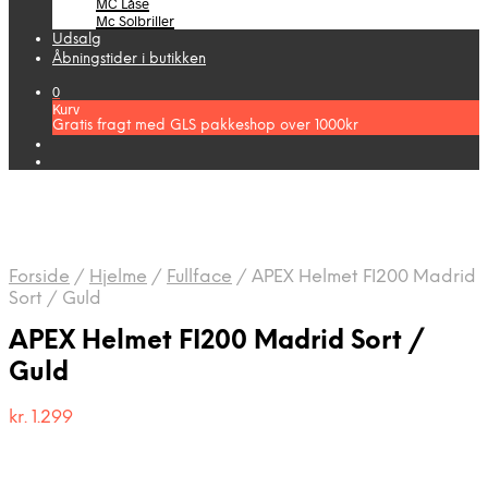
MC Låse
Mc Solbriller
Udsalg
Åbningstider i butikken
0
Kurv
Gratis fragt med GLS pakkeshop over 1000kr
Forside
/
Hjelme
/
Fullface
/
APEX Helmet FI200 Madrid
Sort / Guld
APEX Helmet FI200 Madrid Sort /
Guld
kr.
1.299