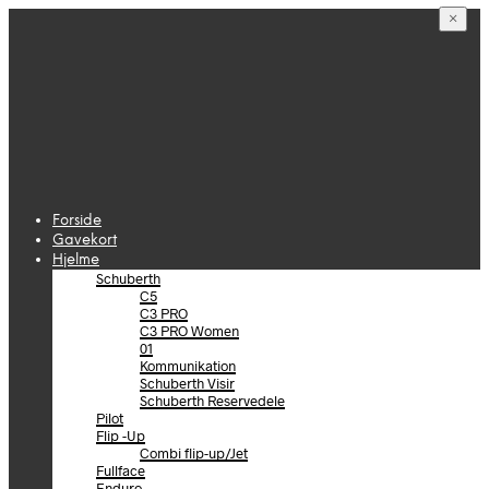
×
Forside
Gavekort
Hjelme
Schuberth
C5
C3 PRO
C3 PRO Women
01
Kommunikation
Schuberth Visir
Schuberth Reservedele
Pilot
Flip -Up
Combi flip-up/Jet
Fullface
Enduro