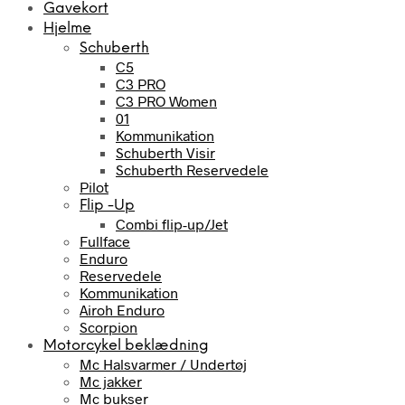
Gavekort
Hjelme
Schuberth
C5
C3 PRO
C3 PRO Women
01
Kommunikation
Schuberth Visir
Schuberth Reservedele
Pilot
Flip -Up
Combi flip-up/Jet
Fullface
Enduro
Reservedele
Kommunikation
Airoh Enduro
Scorpion
Motorcykel beklædning
Mc Halsvarmer / Undertøj
Mc jakker
Mc bukser