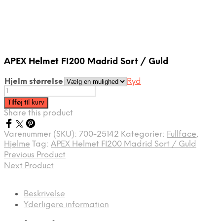
APEX Helmet FI200 Madrid Sort / Guld
Hjelm størrelse
Ryd
APEX
Helmet
Tilføj til kurv
FI200
Share this product
Madrid
Sort
Varenummer (SKU):
700-25142
Kategorier:
Fullface
,
/
Hjelme
Tag:
APEX Helmet FI200 Madrid Sort / Guld
Guld
Previous Product
antal
Next Product
Beskrivelse
Yderligere information