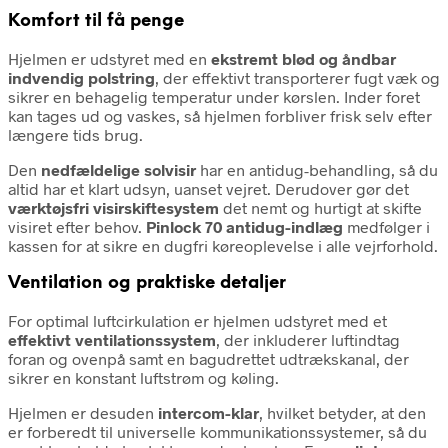
Komfort til få penge
Hjelmen er udstyret med en
ekstremt blød og åndbar
indvendig polstring
, der effektivt transporterer fugt væk og
sikrer en behagelig temperatur under kørslen. Inder foret
kan tages ud og vaskes, så hjelmen forbliver frisk selv efter
længere tids brug.
Den
nedfældelige solvisir
har en antidug-behandling, så du
altid har et klart udsyn, uanset vejret. Derudover gør det
værktøjsfri visirskiftesystem
det nemt og hurtigt at skifte
visiret efter behov.
Pinlock 70 antidug-indlæg
medfølger i
kassen for at sikre en dugfri køreoplevelse i alle vejrforhold.
Ventilation og praktiske detaljer
For optimal luftcirkulation er hjelmen udstyret med et
effektivt ventilationssystem
, der inkluderer luftindtag
foran og ovenpå samt en bagudrettet udtrækskanal, der
sikrer en konstant luftstrøm og køling.
Hjelmen er desuden
intercom-klar
, hvilket betyder, at den
er forberedt til universelle kommunikationssystemer, så du