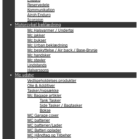
Reservedele
Kommunikation
Airoh Enduro
Scorpion
Motorcykel beklædning
Mc Halsvarmer / Undertøj
Mc jakker
Mc bukser
Mc Urban beklædning
Mc beskyttelse / Air back / Base-Brynje
Mc handsker
Mc støvler
Lindstands
Halvarssons
Mc udstyr
Vedligeholdelses produkter
Olie & Additiver
Tasker/rygsække
Mc Bagage artikler
Tank Tasker
Side Tasker / Bagtasker
Bokse
MC Garage cover
MC batterier
MC batterier/Lader
MC Batteri oplader
MC Håndtag og Tilbehør