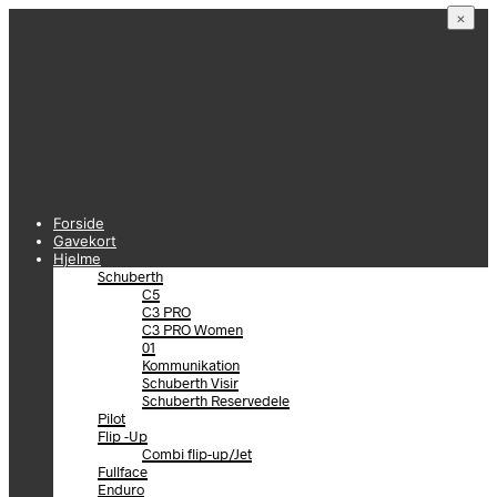
×
Forside
Gavekort
Hjelme
Schuberth
C5
C3 PRO
C3 PRO Women
01
Kommunikation
Schuberth Visir
Schuberth Reservedele
Pilot
Flip -Up
Combi flip-up/Jet
Fullface
Enduro