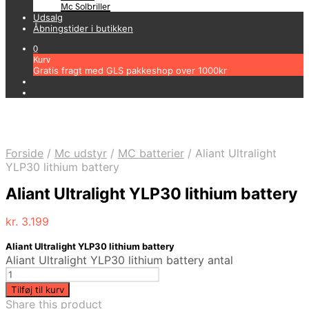
Mc Solbriller
Udsalg
Åbningstider i butikken
0
Kurv
Gratis fragt med GLS pakkeshop over 1000kr
Forside
/
Mc udstyr
/
MC batterier
/
Aliant Ultralight
YLP30 lithium battery
Aliant Ultralight YLP30 lithium battery
kr.
3.199
Aliant Ultralight YLP30 lithium battery
Aliant Ultralight YLP30 lithium battery antal
Tilføj til kurv
Share this product