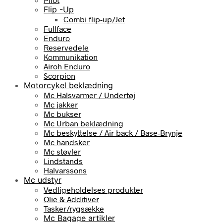
Flip -Up
Combi flip-up/Jet
Fullface
Enduro
Reservedele
Kommunikation
Airoh Enduro
Scorpion
Motorcykel beklædning
Mc Halsvarmer / Undertøj
Mc jakker
Mc bukser
Mc Urban beklædning
Mc beskyttelse / Air back / Base-Brynje
Mc handsker
Mc støvler
Lindstands
Halvarssons
Mc udstyr
Vedligeholdelses produkter
Olie & Additiver
Tasker/rygsække
Mc Bagage artikler