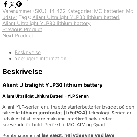
Varenummer (SKU):
14-422
Kategorier:
MC batterier
,
Mc
udstyr
Tags:
Aliant Ultralight YLP30 lithium batteri
,
Aliant Ultralight YLP30 lithium battery
Previous Product
Next Product
Beskrivelse
Yderligere information
Beskrivelse
Aliant Ultralight YLP30 lithium battery
Aliant Ultralight Lithium Batteri – YLP Serien
Aliant YLP-serien er ultralette starterbatterier bygget på den
sikreste
lithium jernfosfat (LiFePO4)
teknologi. Serien er
udviklet til at levere maksimal startkraft selv under
krævende forhold. Perfekt til MC, ATV og Quad.
Kombinationen af
lav vægt, høj ydeevne ved lave