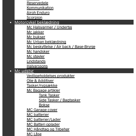
Reservedele
Kommunikation
Airoh Enduro
Scorpion
Motorcykel beklædning
Mc Halsvarmer / Undertøj
Mc jakker
Mc bukser
Mc Urban beklædning
Mc beskyttelse / Air back / Base-Brynje
Mc handsker
Mc støvler
Lindstands
Halvarssons
Mc udstyr
Vedligeholdelses produkter
Olie & Additiver
Tasker/rygsække
Mc Bagage artikler
Tank Tasker
Side Tasker / Bagtasker
Bokse
MC Garage cover
MC batterier
MC batterier/Lader
MC Batteri oplader
MC Håndtag og Tilbehør
MC Låse